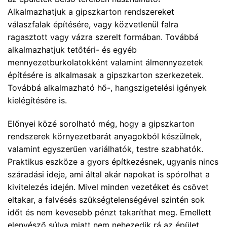
Alkalmazhatjuk a gipszkarton rendszereket
válaszfalak építésére, vagy közvetlenül falra
ragasztott vagy vázra szerelt formában. Továbbá
alkalmazhatjuk tetőtéri- és egyéb
mennyezetburkolatokként valamint álmennyezetek
építésére is alkalmasak a gipszkarton szerkezetek.
Továbbá alkalmazható hő-, hangszigetelési igények
kielégítésére is.
Előnyei közé sorolható még, hogy a gipszkarton
rendszerek környezetbarát anyagokból készülnek,
valamint egyszerűen variálhatók, testre szabhatók.
Praktikus eszköze a gyors építkezésnek, ugyanis nincs
száradási ideje, ami által akár napokat is spórolhat a
kivitelezés idején. Mivel minden vezetéket és csövet
eltakar, a falvésés szükségtelenségével szintén sok
időt és nem kevesebb pénzt takaríthat meg. Emellett
elenyésző súlya miatt nem nehezedik rá az épület