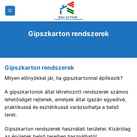
Skip
to
content
Gipszkarton rendszerek
Gipszkarton rendszerek
Milyen előnyökkel jár, ha gipszkartonnal építkezik?
A gipszkartonok által létrehozott rendszerek számos
lehetőséget rejtenek, amelyek által igazán egyedivé,
praktikussá és esztétikussá varázsolhatja a belső
teret.
Gipszkarton rendszerek használati területei: Kizárólag
az épületek belső tereiben használható!