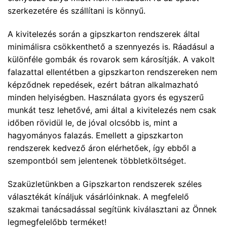
szerkezetére és szállítani is könnyű.
A kivitelezés során a gipszkarton rendszerek által
minimálisra csökkenthető a szennyezés is. Ráadásul a
különféle gombák és rovarok sem károsítják. A vakolt
falazattal ellentétben a gipszkarton rendszereken nem
képződnek repedések, ezért bátran alkalmazható
minden helyiségben. Használata gyors és egyszerű
munkát tesz lehetővé, ami által a kivitelezés nem csak
időben rövidül le, de jóval olcsóbb is, mint a
hagyományos falazás. Emellett a gipszkarton
rendszerek kedvező áron elérhetőek, így ebből a
szempontból sem jelentenek többletköltséget.
Szaküzletünkben a Gipszkarton rendszerek széles
választékát kínáljuk vásárlóinknak. A megfelelő
szakmai tanácsadással segítünk kiválasztani az Önnek
legmegfelelőbb terméket!