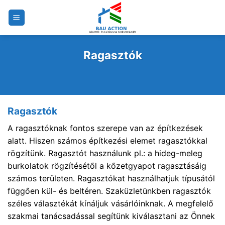
Skip
to
content
Ragasztók
Ragasztók
A ragasztóknak fontos szerepe van az építkezések
alatt. Hiszen számos építkezési elemet ragasztókkal
rögzítünk. Ragasztót használunk pl.: a hideg-meleg
burkolatok rögzítésétől a kőzetgyapot ragasztásáig
számos területen. Ragasztókat használhatjuk típusától
függően kül- és beltéren. Szaküzletünkben ragasztók
széles választékát kínáljuk vásárlóinknak. A megfelelő
szakmai tanácsadással segítünk kiválasztani az Önnek